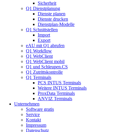
Sicherheit
Q1 Dienstplanung
Dienste planen
Dienste drucken
Dienstplan-Modelle
Q1 Schnittstellen
Import
Export
eAU mit Q1 abrufen
Q1 Workflow
Q1 WebClient
Q1 WebClient mobil
Q1 und Schleupen.CS
Q1 Zutrittskontrolle
Q1 Terminals
PCS INTUS Terminals
Weitere INTUS Terminals
ProxData Terminals
ANVIZ Terminals
Unternehmen
Software gratis
Service
Kontakt
Impressum
Datenschutz