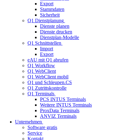
Export
Stammdaten
Sicherheit
Q1 Dienstplanung
Dienste planen
Dienste drucken
Dienstplan-Modelle
Q1 Schnittstellen
Import
Export
eAU mit Q1 abrufen
Q1 Workflow
Q1 WebClient
Q1 WebClient mobil
Q1 und Schleupen.CS
Q1 Zutrittskontrolle
Q1 Terminals
PCS INTUS Terminals
Weitere INTUS Terminals
ProxData Terminals
ANVIZ Terminals
Unternehmen
Software gratis
Service
Kontakt