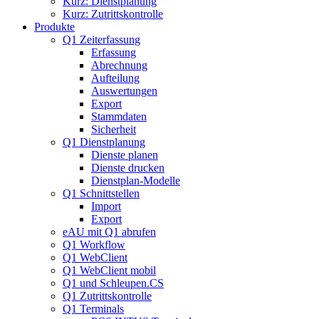
Kurz: Dienstplanung
Kurz: Zutrittskontrolle
Produkte
Q1 Zeiterfassung
Erfassung
Abrechnung
Aufteilung
Auswertungen
Export
Stammdaten
Sicherheit
Q1 Dienstplanung
Dienste planen
Dienste drucken
Dienstplan-Modelle
Q1 Schnittstellen
Import
Export
eAU mit Q1 abrufen
Q1 Workflow
Q1 WebClient
Q1 WebClient mobil
Q1 und Schleupen.CS
Q1 Zutrittskontrolle
Q1 Terminals