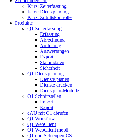
Schnellübersicht
Kurz: Zeiterfassung
Kurz: Dienstplanung
Kurz: Zutrittskontrolle
Produkte
Q1 Zeiterfassung
Erfassung
Abrechnung
Aufteilung
Auswertungen
Export
Stammdaten
Sicherheit
Q1 Dienstplanung
Dienste planen
Dienste drucken
Dienstplan-Modelle
Q1 Schnittstellen
Import
Export
eAU mit Q1 abrufen
Q1 Workflow
Q1 WebClient
Q1 WebClient mobil
Q1 und Schleupen.CS