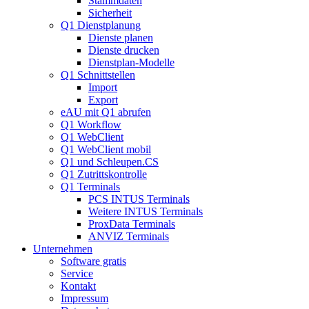
Stammdaten
Sicherheit
Q1 Dienstplanung
Dienste planen
Dienste drucken
Dienstplan-Modelle
Q1 Schnittstellen
Import
Export
eAU mit Q1 abrufen
Q1 Workflow
Q1 WebClient
Q1 WebClient mobil
Q1 und Schleupen.CS
Q1 Zutrittskontrolle
Q1 Terminals
PCS INTUS Terminals
Weitere INTUS Terminals
ProxData Terminals
ANVIZ Terminals
Unternehmen
Software gratis
Service
Kontakt
Impressum