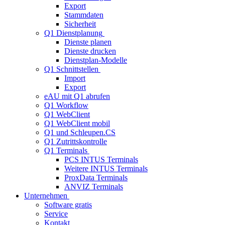
Export
Stammdaten
Sicherheit
Q1 Dienstplanung
Dienste planen
Dienste drucken
Dienstplan-Modelle
Q1 Schnittstellen
Import
Export
eAU mit Q1 abrufen
Q1 Workflow
Q1 WebClient
Q1 WebClient mobil
Q1 und Schleupen.CS
Q1 Zutrittskontrolle
Q1 Terminals
PCS INTUS Terminals
Weitere INTUS Terminals
ProxData Terminals
ANVIZ Terminals
Unternehmen
Software gratis
Service
Kontakt