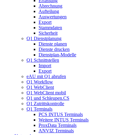
Erfassung
Abrechnung
Aufteilung
Auswertungen
Export
Stammdaten
Sicherheit
Q1 Dienstplanung
Dienste planen
Dienste drucken
Dienstplan-Modelle
Q1 Schnittstellen
Import
Export
eAU mit Q1 abrufen
Q1 Workflow
Q1 WebClient
Q1 WebClient mobil
Q1 und Schleupen.CS
Q1 Zutrittskontrolle
Q1 Terminals
PCS INTUS Terminals
Weitere INTUS Terminals
ProxData Terminals
ANVIZ Terminals