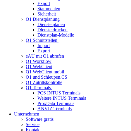
Export
Stammdaten
Sicherheit
Q1 Dienstplanung
Dienste planen
Dienste drucken
Dienstplan-Modelle
Q1 Schnittstellen
Import
Export
eAU mit Q1 abrufen
Q1 Workflow
Q1 WebClient
Q1 WebClient mobil
Q1 und Schleupen.CS
Q1 Zutrittskontrolle
Q1 Terminals
PCS INTUS Terminals
Weitere INTUS Terminals
ProxData Terminals
ANVIZ Terminals
Unternehmen
Software gratis
Service
Kontakt