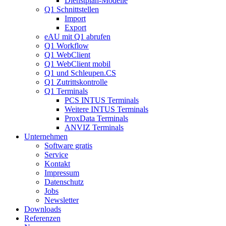
Dienstplan-Modelle
Q1 Schnittstellen
Import
Export
eAU mit Q1 abrufen
Q1 Workflow
Q1 WebClient
Q1 WebClient mobil
Q1 und Schleupen.CS
Q1 Zutrittskontrolle
Q1 Terminals
PCS INTUS Terminals
Weitere INTUS Terminals
ProxData Terminals
ANVIZ Terminals
Unternehmen
Software gratis
Service
Kontakt
Impressum
Datenschutz
Jobs
Newsletter
Downloads
Referenzen