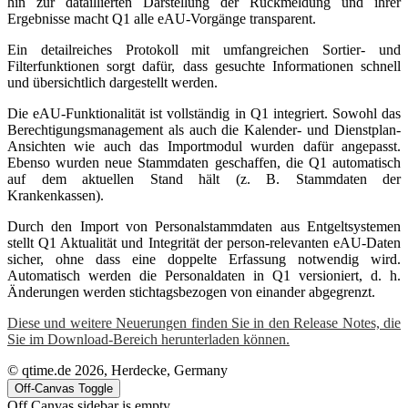
hin zur dataillierten Darstellung der Rückmeldung und ihrer
Ergebnisse macht Q1 alle eAU-Vorgänge transparent.
Ein detailreiches Protokoll mit umfangreichen Sortier- und
Filterfunktionen sorgt dafür, dass gesuchte Informationen schnell
und übersichtlich dargestellt werden.
Die eAU-Funktionalität ist vollständig in Q1 integriert. Sowohl das
Berechtigungsmanagement als auch die Kalender- und Dienstplan-
Ansichten wie auch das Importmodul wurden dafür angepasst.
Ebenso wurden neue Stammdaten geschaffen, die Q1 automatisch
auf dem aktuellen Stand hält (z. B. Stammdaten der
Krankenkassen).
Durch den Import von Personalstammdaten aus Entgeltsystemen
stellt Q1 Aktualität und Integrität der person-relevanten eAU-Daten
sicher, ohne dass eine doppelte Erfassung notwendig wird.
Automatisch werden die Personaldaten in Q1 versioniert, d. h.
Änderungen werden stichtagsbezogen von einander abgegrenzt.
Diese und weitere Neuerungen finden Sie in den Release Notes, die
Sie im Download-Bereich herunterladen können.
© qtime.de 2026, Herdecke, Germany
Off-Canvas Toggle
Off Canvas sidebar is empty