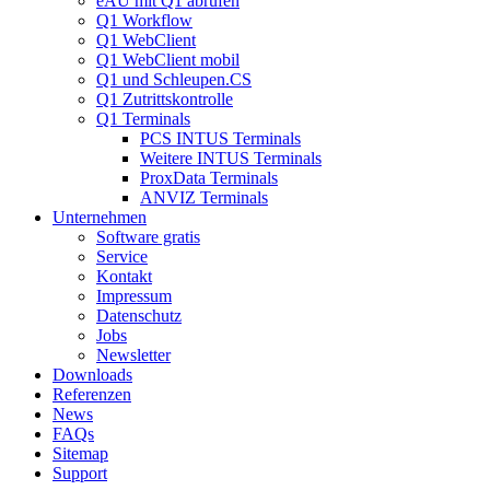
eAU mit Q1 abrufen
Q1 Workflow
Q1 WebClient
Q1 WebClient mobil
Q1 und Schleupen.CS
Q1 Zutrittskontrolle
Q1 Terminals
PCS INTUS Terminals
Weitere INTUS Terminals
ProxData Terminals
ANVIZ Terminals
Unternehmen
Software gratis
Service
Kontakt
Impressum
Datenschutz
Jobs
Newsletter
Downloads
Referenzen
News
FAQs
Sitemap
Support