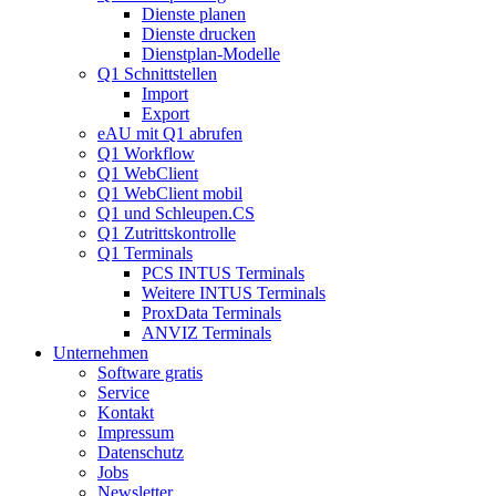
Dienste planen
Dienste drucken
Dienstplan-Modelle
Q1 Schnittstellen
Import
Export
eAU mit Q1 abrufen
Q1 Workflow
Q1 WebClient
Q1 WebClient mobil
Q1 und Schleupen.CS
Q1 Zutrittskontrolle
Q1 Terminals
PCS INTUS Terminals
Weitere INTUS Terminals
ProxData Terminals
ANVIZ Terminals
Unternehmen
Software gratis
Service
Kontakt
Impressum
Datenschutz
Jobs
Newsletter