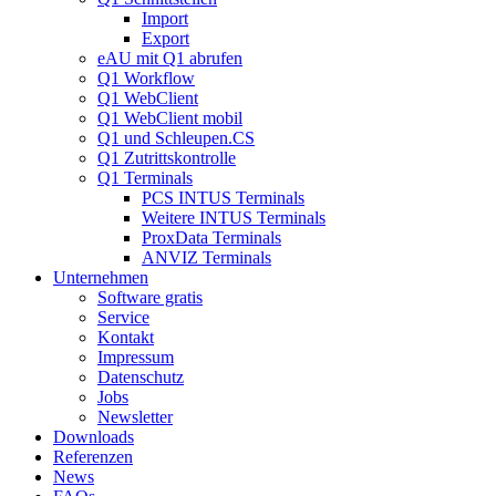
Import
Export
eAU mit Q1 abrufen
Q1 Workflow
Q1 WebClient
Q1 WebClient mobil
Q1 und Schleupen.CS
Q1 Zutrittskontrolle
Q1 Terminals
PCS INTUS Terminals
Weitere INTUS Terminals
ProxData Terminals
ANVIZ Terminals
Unternehmen
Software gratis
Service
Kontakt
Impressum
Datenschutz
Jobs
Newsletter
Downloads
Referenzen
News