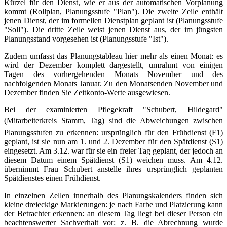
Kürzel für den Dienst, wie er aus der automatischen Vorplanung
kommt (Rollplan, Planungsstufe "Plan"). Die zweite Zeile enthält
jenen Dienst, der im formellen Dienstplan geplant ist (Planungsstufe
"Soll"). Die dritte Zeile weist jenen Dienst aus, der im jüngsten
Planungsstand vorgesehen ist (Planungsstufe "Ist").
Zudem umfasst das Planungstableau hier mehr als einen Monat: es
wird der Dezember komplett dargestellt, umrahmt von einigen
Tagen des vorhergehenden Monats November und des
nachfolgenden Monats Januar. Zu den Monatsenden November und
Dezember finden Sie Zeitkonto-Werte ausgewiesen.
Bei der examinierten Pflegekraft "Schubert, Hildegard"
(Mitarbeiterkreis Stamm, Tag) sind die Abweichungen zwischen
Planungsstufen zu erkennen: ursprünglich für den Frühdienst (F1)
geplant, ist sie nun am 1. und 2. Dezember für den Spätdienst (S1)
eingesetzt. Am 3.12. war für sie ein freier Tag geplant, der jedoch an
diesem Datum einem Spätdienst (S1) weichen muss. Am 4.12.
übernimmt Frau Schubert anstelle ihres ursprünglich geplanten
Spätdienstes einen Frühdienst.
In einzelnen Zellen innerhalb des Planungskalenders finden sich
kleine dreieckige Markierungen: je nach Farbe und Platzierung kann
der Betrachter erkennen: an diesem Tag liegt bei dieser Person ein
beachtenswerter Sachverhalt vor: z. B. die Abrechnung wurde