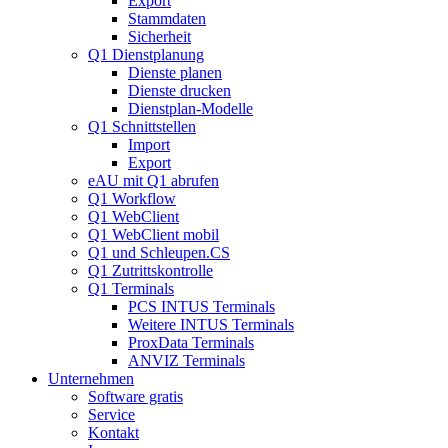
Export
Stammdaten
Sicherheit
Q1 Dienstplanung
Dienste planen
Dienste drucken
Dienstplan-Modelle
Q1 Schnittstellen
Import
Export
eAU mit Q1 abrufen
Q1 Workflow
Q1 WebClient
Q1 WebClient mobil
Q1 und Schleupen.CS
Q1 Zutrittskontrolle
Q1 Terminals
PCS INTUS Terminals
Weitere INTUS Terminals
ProxData Terminals
ANVIZ Terminals
Unternehmen
Software gratis
Service
Kontakt