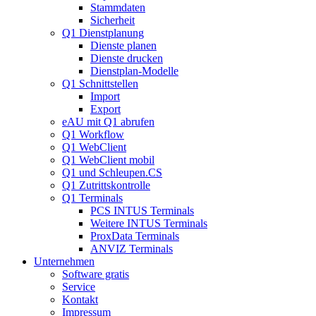
Stammdaten
Sicherheit
Q1 Dienstplanung
Dienste planen
Dienste drucken
Dienstplan-Modelle
Q1 Schnittstellen
Import
Export
eAU mit Q1 abrufen
Q1 Workflow
Q1 WebClient
Q1 WebClient mobil
Q1 und Schleupen.CS
Q1 Zutrittskontrolle
Q1 Terminals
PCS INTUS Terminals
Weitere INTUS Terminals
ProxData Terminals
ANVIZ Terminals
Unternehmen
Software gratis
Service
Kontakt
Impressum