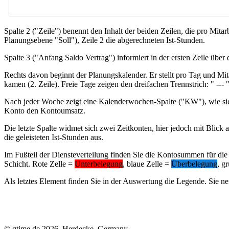
Spalte 2 ("Zeile") benennt den Inhalt der beiden Zeilen, die pro Mitar
Planungsebene "Soll"), Zeile 2 die abgerechneten Ist-Stunden.
Spalte 3 ("Anfang Saldo Vertrag") informiert in der ersten Zeile übe
Rechts davon beginnt der Planungskalender. Er stellt pro Tag und Mit
kamen (2. Zeile). Freie Tage zeigen den dreifachen Trennstrich: " ---
Nach jeder Woche zeigt eine Kalenderwochen-Spalte ("KW"), wie sich
Konto den Kontoumsatz.
Die letzte Spalte widmet sich zwei Zeitkonten, hier jedoch mit Blick
die geleisteten Ist-Stunden aus.
Im Fußteil der Diensteverteilung finden Sie die Kontosummen für die 
Schicht. Rote Zelle =
Unterbelegung
, blaue Zelle =
Überbelegung
, g
Als letztes Element finden Sie in der Auswertung die Legende. Sie n
© qtime.de 2026, Herdecke, Germany