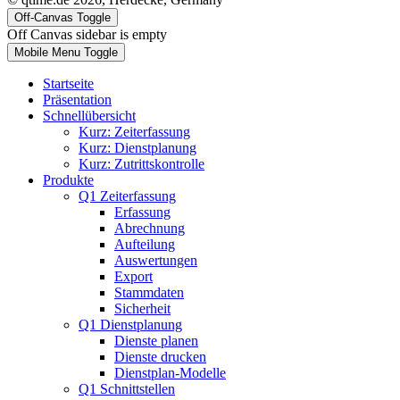
Off-Canvas Toggle
Off Canvas sidebar is empty
Mobile Menu Toggle
Startseite
Präsentation
Schnellübersicht
Kurz: Zeiterfassung
Kurz: Dienstplanung
Kurz: Zutrittskontrolle
Produkte
Q1 Zeiterfassung
Erfassung
Abrechnung
Aufteilung
Auswertungen
Export
Stammdaten
Sicherheit
Q1 Dienstplanung
Dienste planen
Dienste drucken
Dienstplan-Modelle
Q1 Schnittstellen