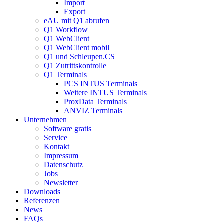
Import
Export
eAU mit Q1 abrufen
Q1 Workflow
Q1 WebClient
Q1 WebClient mobil
Q1 und Schleupen.CS
Q1 Zutrittskontrolle
Q1 Terminals
PCS INTUS Terminals
Weitere INTUS Terminals
ProxData Terminals
ANVIZ Terminals
Unternehmen
Software gratis
Service
Kontakt
Impressum
Datenschutz
Jobs
Newsletter
Downloads
Referenzen
News
FAQs