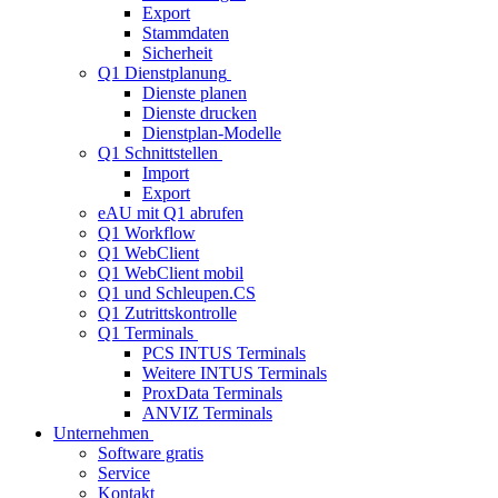
Export
Stammdaten
Sicherheit
Q1 Dienstplanung
Dienste planen
Dienste drucken
Dienstplan-Modelle
Q1 Schnittstellen
Import
Export
eAU mit Q1 abrufen
Q1 Workflow
Q1 WebClient
Q1 WebClient mobil
Q1 und Schleupen.CS
Q1 Zutrittskontrolle
Q1 Terminals
PCS INTUS Terminals
Weitere INTUS Terminals
ProxData Terminals
ANVIZ Terminals
Unternehmen
Software gratis
Service
Kontakt