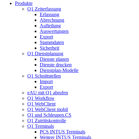
Produkte
Q1 Zeiterfassung
Erfassung
Abrechnung
Aufteilung
Auswertungen
Export
Stammdaten
Sicherheit
Q1 Dienstplanung
Dienste planen
Dienste drucken
Dienstplan-Modelle
Q1 Schnittstellen
Import
Export
eAU mit Q1 abrufen
Q1 Workflow
Q1 WebClient
Q1 WebClient mobil
Q1 und Schleupen.CS
Q1 Zutrittskontrolle
Q1 Terminals
PCS INTUS Terminals
Weitere INTUS Terminals