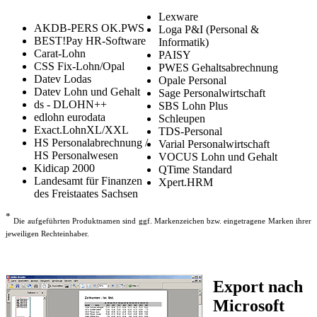
Lexware
AKDB-PERS OK.PWS
Loga P&I (Personal &
BEST!Pay HR-Software
Informatik)
Carat-Lohn
PAISY
CSS Fix-Lohn/Opal
PWES Gehaltsabrechnung
Datev Lodas
Opale Personal
Datev Lohn und Gehalt
Sage Personalwirtschaft
ds - DLOHN++
SBS Lohn Plus
edlohn eurodata
Schleupen
Exact.LohnXL/XXL
TDS-Personal
HS Personalabrechnung /
Varial Personalwirtschaft
HS Personalwesen
VOCUS Lohn und Gehalt
Kidicap 2000
QTime Standard
Landesamt für Finanzen
Xpert.HRM
des Freistaates Sachsen
*
Die aufgeführten Produktnamen sind ggf. Markenzeichen bzw. eingetragene Marken ihrer
jeweiligen Rechteinhaber.
Export nach
Microsoft