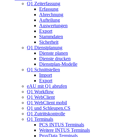
Q1 Zeiterfassung
Erfassung
Abrechnung
Aufteilung
Auswertungen
Export
Stammdaten
Sicherheit
Q1 Dienstplanung
Dienste planen
Dienste drucken
Dienstplan-Modelle
Q1 Schnittstellen
Import
Export
eAU mit Q1 abrufen
Q1 Workflow
Q1 WebClient
Q1 WebClient mobil
Q1 und Schleupen.CS
Q1 Zutrittskontrolle
Q1 Terminals
PCS INTUS Terminals
Weitere INTUS Terminals
ProxData Terminals