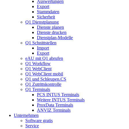
Auswertungen
Export
Stammdaten
Sicherheit
Q1 Dienstplanung
Dienste planen
Dienste drucken
Dienstplan-Modelle
Q1 Schnittstellen
Import
Export
eAU mit Q1 abrufen
Q1 Workflow
Q1 WebClient
Q1 WebClient mobil
Q1 und Schleupen.CS
Q1 Zutrittskontrolle
Q1 Terminals
PCS INTUS Terminals
Weitere INTUS Terminals
ProxData Terminals
ANVIZ Terminals
Unternehmen
Software gratis
Service