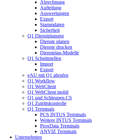
Abrechnung
Aufteilung
Auswertungen
Export
Stammdaten
Sicherheit
Q1 Dienstplanung
Dienste planen
Dienste drucken
Dienstplan-Modelle
Q1 Schnittstellen
Import
Export
eAU mit Q1 abrufen
Q1 Workflow
Q1 WebClient
Q1 WebClient mobil
Q1 und Schleupen.CS
Q1 Zutrittskontrolle
Q1 Terminals
PCS INTUS Terminals
Weitere INTUS Terminals
ProxData Terminals
ANVIZ Terminals
Unternehmen