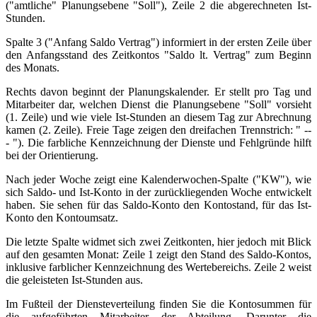
("amtliche" Planungsebene "Soll"), Zeile 2 die abgerechneten Ist-
Stunden.
Spalte 3 ("Anfang Saldo Vertrag") informiert in der ersten Zeile über
den Anfangsstand des Zeitkontos "Saldo lt. Vertrag" zum Beginn
des Monats.
Rechts davon beginnt der Planungskalender. Er stellt pro Tag und
Mitarbeiter dar, welchen Dienst die Planungsebene "Soll" vorsieht
(1. Zeile) und wie viele Ist-Stunden an diesem Tag zur Abrechnung
kamen (2. Zeile). Freie Tage zeigen den dreifachen Trennstrich: " --
- "). Die farbliche Kennzeichnung der Dienste und Fehlgründe hilft
bei der Orientierung.
Nach jeder Woche zeigt eine Kalenderwochen-Spalte ("KW"), wie
sich Saldo- und Ist-Konto in der zurückliegenden Woche entwickelt
haben. Sie sehen für das Saldo-Konto den Kontostand, für das Ist-
Konto den Kontoumsatz.
Die letzte Spalte widmet sich zwei Zeitkonten, hier jedoch mit Blick
auf den gesamten Monat: Zeile 1 zeigt den Stand des Saldo-Kontos,
inklusive farblicher Kennzeichnung des Wertebereichs. Zeile 2 weist
die geleisteten Ist-Stunden aus.
Im Fußteil der Diensteverteilung finden Sie die Kontosummen für
die aufgeführten Mitarbeiter der Abteilung. Darunter die