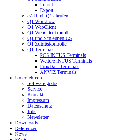
Import
Export
eAU mit Q1 abrufen
Q1 Workflow
Q1 WebClient
Q1 WebClient mobil
Q1 und Schleupen.CS
Q1 Zutrittskontrolle
Q1 Terminals
PCS INTUS Terminals
Weitere INTUS Terminals
ProxData Terminals
ANVIZ Terminals
Unternehmen
Software gratis
Service
Kontakt
Impressum
Datenschutz
Jobs
Newsletter
Downloads
Referenzen
News
FAQs