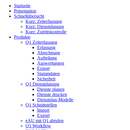
Startseite
Präsentation
Schnellübersicht
Kurz: Zeiterfassung
Kurz: Dienstplanung
Kurz: Zutrittskontrolle
Produkte
Q1 Zeiterfassung
Erfassung
Abrechnung
Aufteilung
Auswertungen
Export
Stammdaten
Sicherheit
Q1 Dienstplanung
Dienste planen
Dienste drucken
Dienstplan-Modelle
Q1 Schnittstellen
Import
Export
eAU mit Q1 abrufen
Q1 Workflow