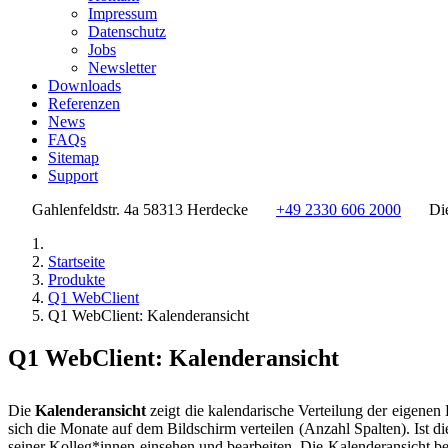
Impressum
Datenschutz
Jobs
Newsletter
Downloads
Referenzen
News
FAQs
Sitemap
Support
Gahlenfeldstr. 4a 58313 Herdecke
+49 2330 606 2000
Di
Startseite
Produkte
Q1 WebClient
Q1 WebClient: Kalenderansicht
Q1 WebClient: Kalenderansicht
Die
Kalenderansicht
zeigt die kalendarische Verteilung der eigene
sich die Monate auf dem Bildschirm verteilen (Anzahl Spalten). Ist di
seiner Kolleg*innen einsehen und bearbeiten. Die Kalenderansicht bez