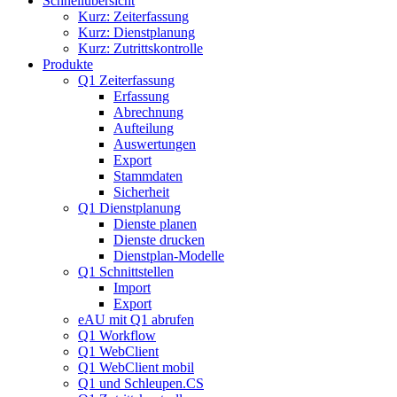
Schnellübersicht
Kurz: Zeiterfassung
Kurz: Dienstplanung
Kurz: Zutrittskontrolle
Produkte
Q1 Zeiterfassung
Erfassung
Abrechnung
Aufteilung
Auswertungen
Export
Stammdaten
Sicherheit
Q1 Dienstplanung
Dienste planen
Dienste drucken
Dienstplan-Modelle
Q1 Schnittstellen
Import
Export
eAU mit Q1 abrufen
Q1 Workflow
Q1 WebClient
Q1 WebClient mobil
Q1 und Schleupen.CS