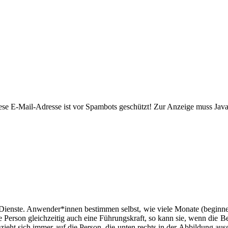
ese E-Mail-Adresse ist vor Spambots geschützt! Zur Anzeige muss JavaS
n Dienste. Anwender*innen bestimmen selbst, wie viele Monate (begin
e Person gleichzeitig auch eine Führungskraft, so kann sie, wenn die Be
ieht sich immer auf die Person, die unten rechts in der Abbildung ausg