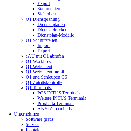
Export
Stammdaten
Sicherheit
Q1 Dienstplanung
Dienste planen
Dienste drucken
Dienstplan-Modelle
Q1 Schnittstellen
Import
Export
eAU mit Q1 abrufen
Q1 Workflow
Q1 WebClient
Q1 WebClient mobil
Q1 und Schleupen.CS
Q1 Zutrittskontrolle
Q1 Terminals
PCS INTUS Terminals
Weitere INTUS Terminals
ProxData Terminals
ANVIZ Terminals
Unternehmen
Software gratis
Service
Kontakt