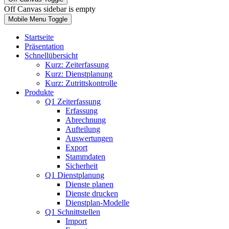
Off Canvas sidebar is empty
Mobile Menu Toggle
Startseite
Präsentation
Schnellübersicht
Kurz: Zeiterfassung
Kurz: Dienstplanung
Kurz: Zutrittskontrolle
Produkte
Q1 Zeiterfassung
Erfassung
Abrechnung
Aufteilung
Auswertungen
Export
Stammdaten
Sicherheit
Q1 Dienstplanung
Dienste planen
Dienste drucken
Dienstplan-Modelle
Q1 Schnittstellen
Import