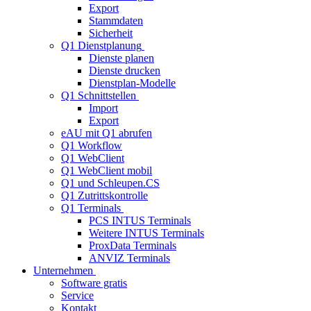
Export
Stammdaten
Sicherheit
Q1 Dienstplanung
Dienste planen
Dienste drucken
Dienstplan-Modelle
Q1 Schnittstellen
Import
Export
eAU mit Q1 abrufen
Q1 Workflow
Q1 WebClient
Q1 WebClient mobil
Q1 und Schleupen.CS
Q1 Zutrittskontrolle
Q1 Terminals
PCS INTUS Terminals
Weitere INTUS Terminals
ProxData Terminals
ANVIZ Terminals
Unternehmen
Software gratis
Service
Kontakt