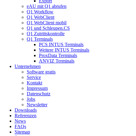
Export
eAU mit Q1 abrufen
Q1 Workflow
Q1 WebClient
Q1 WebClient mobil
Q1 und Schleupen.CS
Q1 Zutrittskontrolle
Q1 Terminals
PCS INTUS Terminals
Weitere INTUS Terminals
ProxData Terminals
ANVIZ Terminals
Unternehmen
Software gratis
Service
Kontakt
Impressum
Datenschutz
Jobs
Newsletter
Downloads
Referenzen
News
FAQs
Sitemap