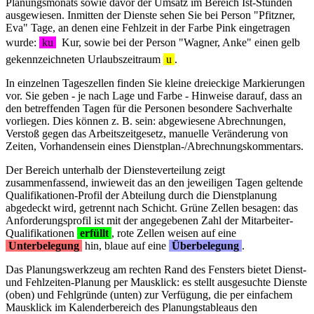
Planungsmonats sowie davor der Umsatz im Bereich Ist-Stunden
ausgewiesen. Inmitten der Dienste sehen Sie bei Person "Pfitzner,
Eva" Tage, an denen eine Fehlzeit in der Farbe Pink eingetragen
wurde:
ku
 Kur, sowie bei der Person "Wagner, Anke" einen gelb
gekennzeichneten Urlaubszeitraum
u
.
In einzelnen Tageszellen finden Sie kleine dreieckige Markierungen
vor. Sie geben - je nach Lage und Farbe - Hinweise darauf, dass an
den betreffenden Tagen für die Personen besondere Sachverhalte
vorliegen. Dies können z. B. sein: abgewiesene Abrechnungen,
Verstoß gegen das Arbeitszeitgesetz, manuelle Veränderung von
Zeiten, Vorhandensein eines Dienstplan-/Abrechnungskommentars.
Der Bereich unterhalb der Diensteverteilung zeigt
zusammenfassend, inwieweit das an den jeweiligen Tagen geltende
Qualifikationen-Profil der Abteilung durch die Dienstplanung
abgedeckt wird, getrennt nach Schicht. Grüne Zellen besagen: das
Anforderungsprofil ist mit der angegebenen Zahl der Mitarbeiter-
Qualifikationen
erfüllt
, rote Zellen weisen auf eine
Unterbelegung
hin, blaue auf eine
Überbelegung
.
Das Planungswerkzeug am rechten Rand des Fensters bietet Dienst-
und Fehlzeiten-Planung per Mausklick: es stellt ausgesuchte Dienste
(oben) und Fehlgründe (unten) zur Verfügung, die per einfachem
Mausklick im Kalenderbereich des Planungstableaus den